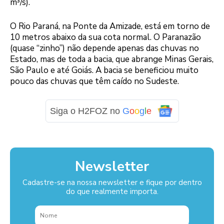
m³/s).
O Rio Paraná, na Ponte da Amizade, está em torno de
10 metros abaixo da sua cota normal. O Paranazão
(quase “zinho”) não depende apenas das chuvas no
Estado, mas de toda a bacia, que abrange Minas Gerais,
São Paulo e até Goiás. A bacia se beneficiou muito
pouco das chuvas que têm caído no Sudeste.
Siga o H2FOZ no
G
o
o
g
l
e
Newsletter
Cadastre-se na nossa newsletter e fique por dentro
do que realmente importa.