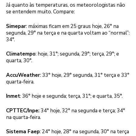
Já quanto às temperaturas, os meteorologistas não
se entendem muito. Compare:
Simepar
: máximas ficam em 25 graus hoje, 26° na
segunda, 29° na terça e na quarta voltam ao “normal”:
34°.
Climatempo
: hoje, 31°; segunda, 29°; terça, 29°; e
quarta, 30°.
AccuWeather
: 33° hoje, 29° segunda, 31° terça e 33°
quarta-feira.
Inmet
: 36° hoje e segunda; terça, 31°; e quarta, 35°.
CPTTEC/Inpe:
34° hoje, 32° na segunda e terça; 34°
na quarta-feira.
Sistema Faep
: 24° hoje, 28° na segunda, 30° na terça