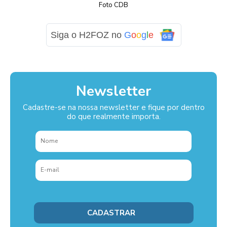
Foto CDB
Siga o H2FOZ no
G
o
o
g
l
e
Newsletter
Cadastre-se na nossa newsletter e fique por dentro
do que realmente importa.