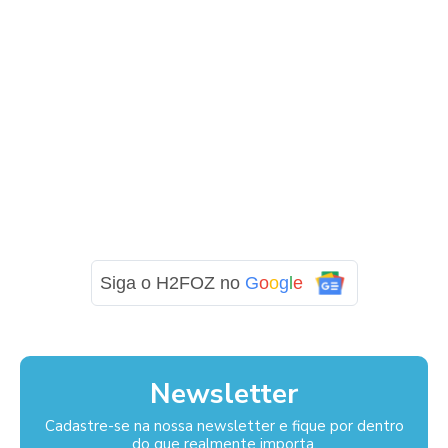
Siga o H2FOZ no
G
o
o
g
l
e
Newsletter
Cadastre-se na nossa newsletter e fique por dentro
do que realmente importa.