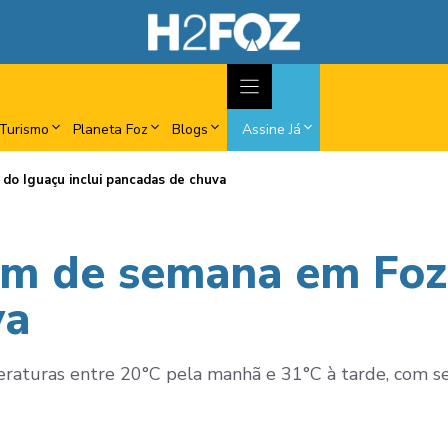
Turismo
Planeta Foz
Blogs
Assine Já
 do Iguaçu inclui pancadas de chuva
fim de semana em Foz 
va
peraturas entre 20°C pela manhã e 31°C à tarde, com se