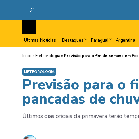
Últimas Notícias
Destaques
Paraguai
Argentina
Início
»
Meteorologia
»
Previsão para o fim de semana em Foz
METEOROLOGIA
Previsão para o 
pancadas de chu
Últimos dias oficiais da primavera terão tem