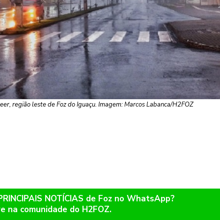
er, região leste de Foz do Iguaçu. Imagem: Marcos Labanca/H2FOZ
 PRINCIPAIS NOTÍCIAS de Foz no WhatsApp?
re na comunidade do H2FOZ.