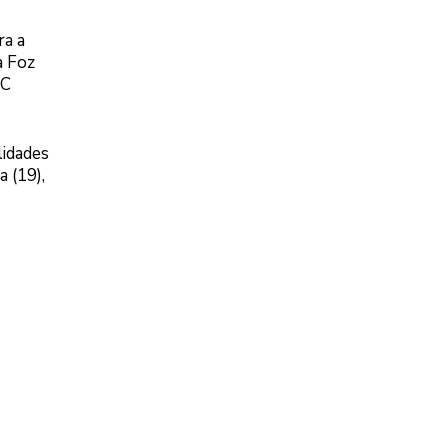
ra a
a Foz
°C
lidades
 (19),