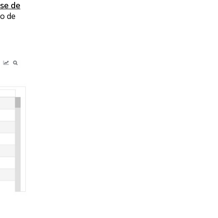
se de
ão de