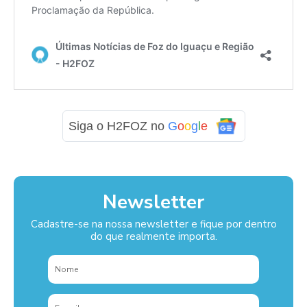
Siga o H2FOZ no
G
o
o
g
l
e
Newsletter
Cadastre-se na nossa newsletter e fique por dentro
do que realmente importa.