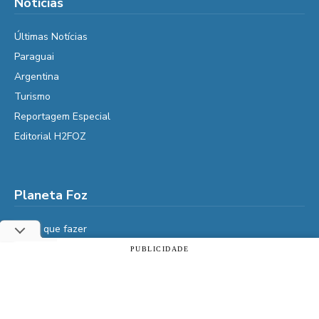
Notícias
Últimas Notícias
Paraguai
Argentina
Turismo
Reportagem Especial
Editorial H2FOZ
Planeta Foz
Foz, o que fazer
Diga Aí
PUBLICIDADE
Utilizamos cookies essenciais e tecnologias semelhantes de
É da Vida
acordo com a nossa Política de Privacidade e, ao continuar
navegando, você concorda com estas condições.
Vidas do Iguaçu
História
ACEITAR
Política de privacidade