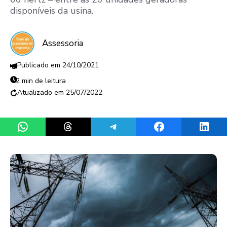
disponíveis da usina.
Assessoria
24/10/2021
2 min de leitura
25/07/2022
Share on WhatsApp
Share on Threads
Share on Telegram
Share on Facebook
Share 