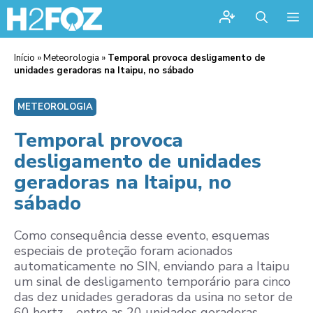
Me
Início
»
Meteorologia
»
Temporal provoca desligamento de
unidades geradoras na Itaipu, no sábado
METEOROLOGIA
Temporal provoca
desligamento de unidades
geradoras na Itaipu, no
sábado
Como consequência desse evento, esquemas
especiais de proteção foram acionados
automaticamente no SIN, enviando para a Itaipu
um sinal de desligamento temporário para cinco
das dez unidades geradoras da usina no setor de
60 hertz – entre as 20 unidades geradoras