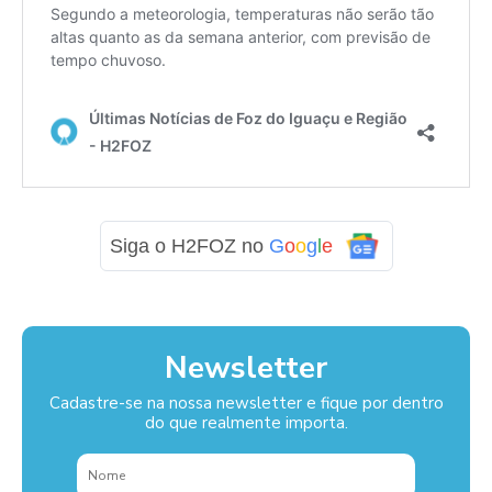
Siga o H2FOZ no
G
o
o
g
l
e
Newsletter
Cadastre-se na nossa newsletter e fique por dentro
do que realmente importa.