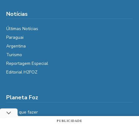
Notícias
Últimas Notícias
Paraguai
Argentina
Turismo
Reportagem Especial
Editorial H2FOZ
Planeta Foz
Foz, o que fazer
Diga Aí
PUBLICIDADE
Utilizamos cookies essenciais e tecnologias semelhantes de
É da Vida
acordo com a nossa Política de Privacidade e, ao continuar
navegando, você concorda com estas condições.
Vidas do Iguaçu