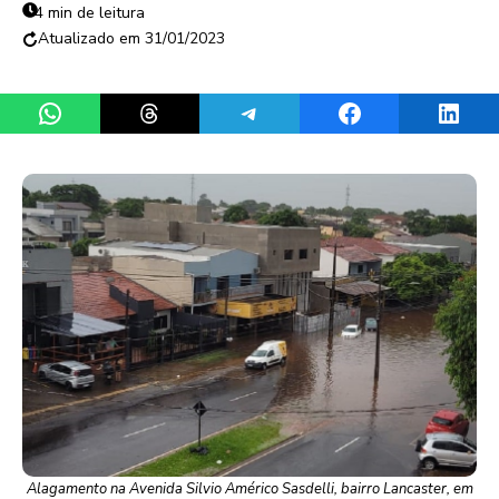
4 min de leitura
31/01/2023
Share on WhatsApp
Share on Threads
Share on Telegram
Share on Facebook
Share 
Alagamento na Avenida Silvio Américo Sasdelli, bairro Lancaster, em