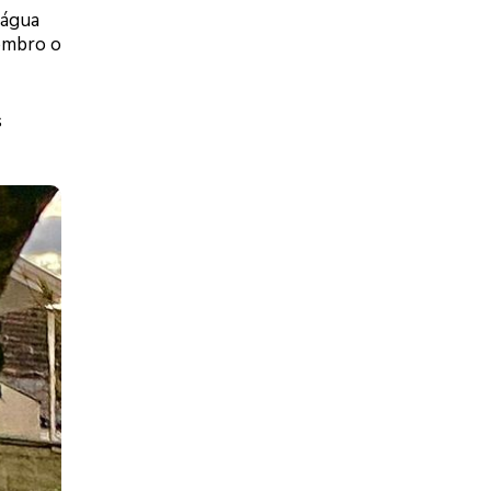
 água
tembro o
s