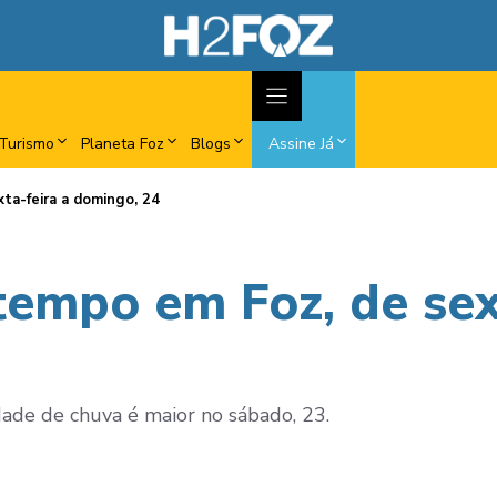
Turismo
Planeta Foz
Blogs
Assine Já
xta-feira a domingo, 24
tempo em Foz, de sex
de de chuva é maior no sábado, 23.