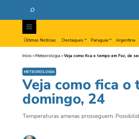
Últimas Notícias
Destaques
Paraguai
Argentina
Início
»
Meteorologia
»
Veja como fica o tempo em Foz, de se
METEOROLOGIA
Veja como fica o 
domingo, 24
Temperaturas amenas prosseguem. Possibilida