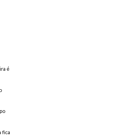
ra é
o
mpo
 fica