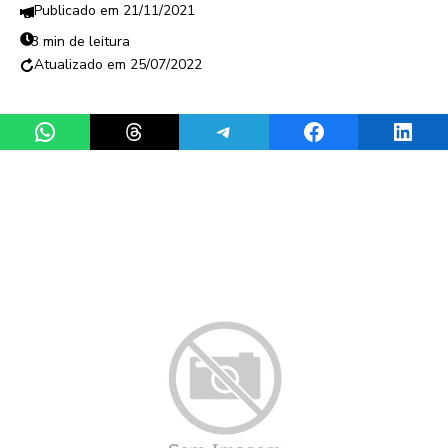
21/11/2021
3 min de leitura
25/07/2022
Share on WhatsApp
Share on Threads
Share on Telegram
Share on Facebook
Share 