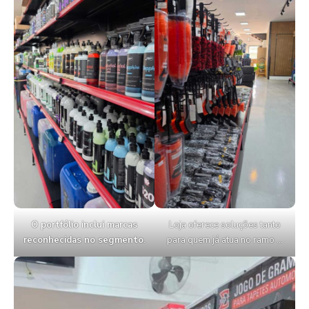
O portfólio inclui marcas
Loja oferece soluções tanto
reconhecidas no segmento
.
para quem já atua no ramo …