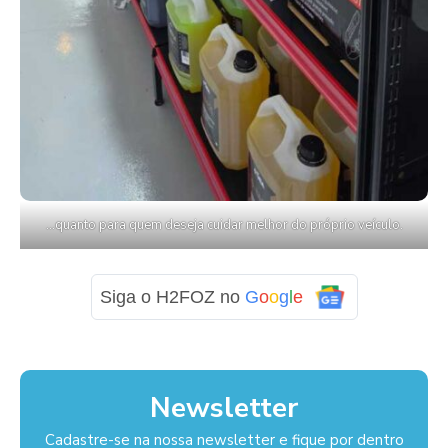
…quanto para quem deseja cuidar melhor do próprio veículo.
Siga o H2FOZ no
G
o
o
g
l
e
Newsletter
Cadastre-se na nossa newsletter e fique por dentro