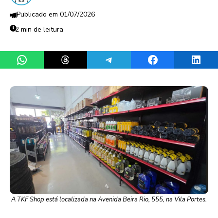
01/07/2026
2 min de leitura
Share on WhatsApp
Share on Threads
Share on Telegram
Share on Facebook
Share 
A TKF Shop está localizada na Avenida Beira Rio, 555, na Vila Portes.