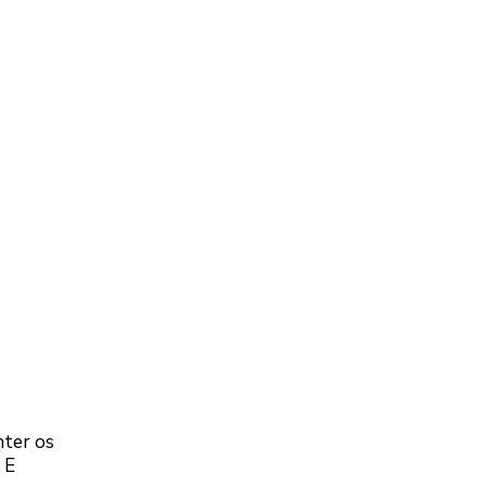
nter os
 E