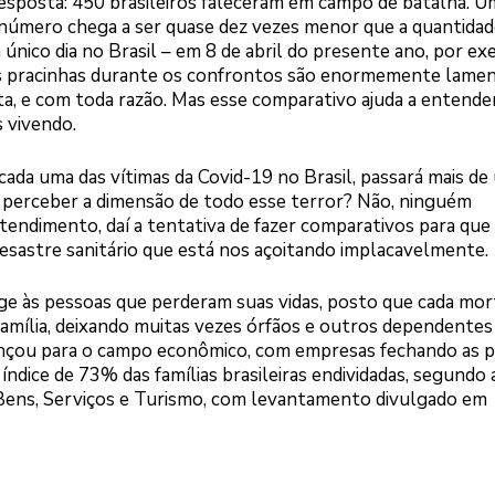
resposta: 450 brasileiros faleceram em campo de batalha. U
 número chega a ser quase dez vezes menor que a quantidad
nico dia no Brasil – em 8 de abril do presente ano, por ex
os pracinhas durante os confrontos são enormemente lame
ta, e com toda razão. Mas esse comparativo ajuda a entende
 vivendo.
 cada uma das vítimas da Covid-19 no Brasil, passará mais d
 perceber a dimensão de todo esse terror? Não, ninguém
tendimento, daí a tentativa de fazer comparativos para que
sastre sanitário que está nos açoitando implacavelmente.
nge às pessoas que perderam suas vidas, posto que cada mor
amília, deixando muitas vezes órfãos e outros dependente
ançou para o campo econômico, com empresas fechando as p
ndice de 73% das famílias brasileiras endividadas, segundo
Bens, Serviços e Turismo, com levantamento divulgado em