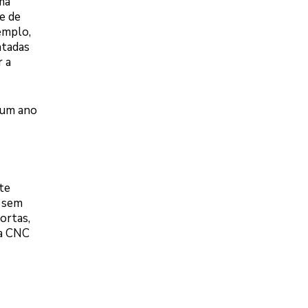
ma
e de
emplo,
ntadas
r a
e um ano
te
s sem
ortas,
 a CNC