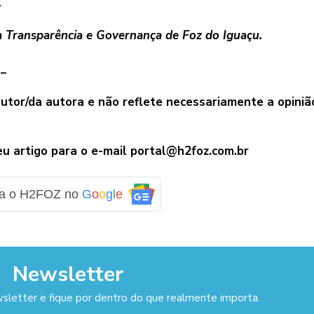
.
a Transparência e Governança de Foz do Iguaçu.
_
autor/da autora e não reflete necessariamente a opiniã
seu artigo para o e-mail portal@h2foz.com.br
ga o H2FOZ no
G
o
o
g
l
e
Newsletter
sletter e fique por dentro do que realmente importa.