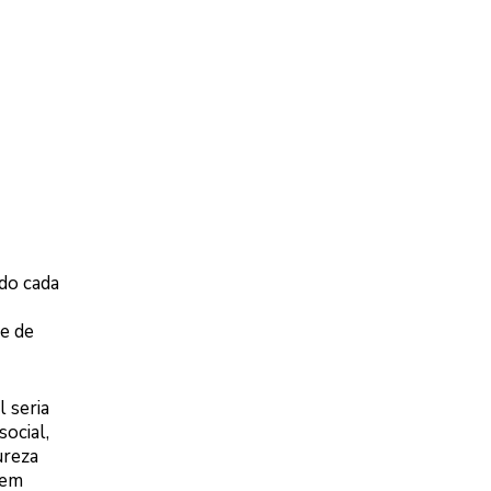
do cada
e de
 seria
ocial,
ureza
rem