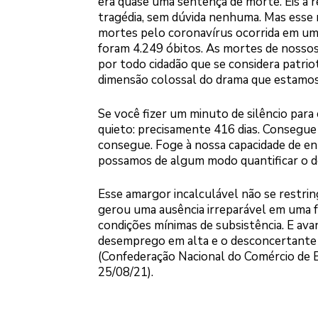
era quase uma sentença de morte. Eis a 
tragédia, sem dúvida nenhuma. Mas esse
mortes pelo coronavírus ocorrida em um ú
foram 4.249 óbitos. As mortes de noss
por todo cidadão que se considera patrio
dimensão colossal do drama que estamos
Se você fizer um minuto de silêncio para
quieto: precisamente 416 dias. Consegue
consegue. Foge à nossa capacidade de en
possamos de algum modo quantificar o de
Esse amargor incalculável não se restri
gerou uma ausência irreparável em uma f
condições mínimas de subsistência. E av
desemprego em alta e o desconcertante í
(Confederação Nacional do Comércio de 
25/08/21).