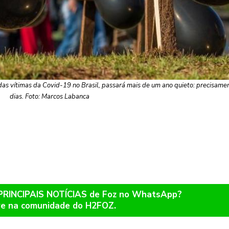
 das vítimas da Covid-19 no Brasil, passará mais de um ano quieto: precisam
dias. Foto: Marcos Labanca
 PRINCIPAIS NOTÍCIAS de Foz no WhatsApp?
re na comunidade do H2FOZ.