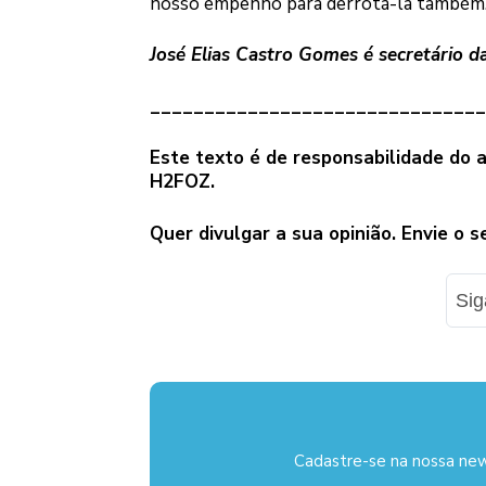
nosso empenho para derrotá-la também
José Elias Castro Gomes é secretário d
_______________________________
Este texto é de responsabilidade do 
H2FOZ.
Quer divulgar a sua opinião. Envie o 
Si
Cadastre-se na nossa new