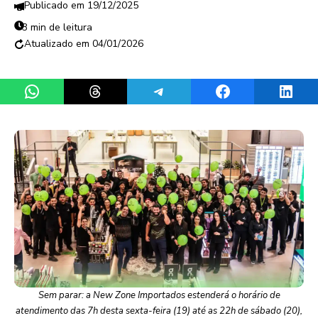
19/12/2025
3 min de leitura
04/01/2026
Share on WhatsApp
Share on Threads
Share on Telegram
Share on Facebook
Share 
Sem parar: a New Zone Importados estenderá o horário de
atendimento das 7h desta sexta-feira (19) até as 22h de sábado (20),