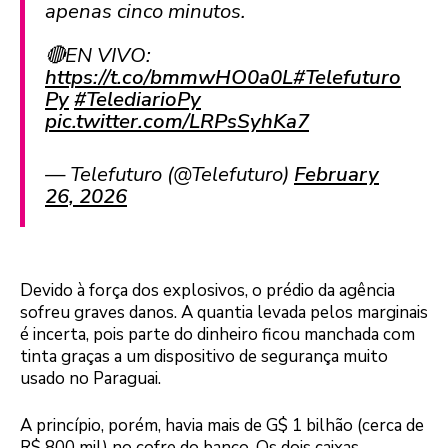
apenas cinco minutos.
🔴EN VIVO:
https://t.co/bmmwHO0a0L
#Telefuturo
Py
#TelediarioPy
pic.twitter.com/LRPsSyhKa7
— Telefuturo (@Telefuturo)
February
26, 2026
Devido à força dos explosivos, o prédio da agência
sofreu graves danos. A quantia levada pelos marginais
é incerta, pois parte do dinheiro ficou manchada com
tinta graças a um dispositivo de segurança muito
usado no Paraguai.
A princípio, porém, havia mais de G$ 1 bilhão (cerca de
R$ 800 mil) no cofre do banco. Os dois caixas