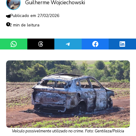
Guilherme Wojciechowski
27/02/2026
2 min de leitura
Share on WhatsApp
Share on Threads
Share on Telegram
Share on Facebook
Share 
Veículo possivelmente utilizado no crime. Foto: Gentileza/Polícia