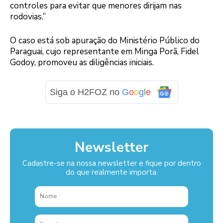
controles para evitar que menores dirijam nas
rodovias.”
O caso está sob apuração do Ministério Público do
Paraguai, cujo representante em Minga Porã, Fidel
Godoy, promoveu as diligências iniciais.
Siga o H2FOZ no
G
o
o
g
l
e
Newsletter
Cadastre-se na nossa newsletter e fique por dentro
do que realmente importa.