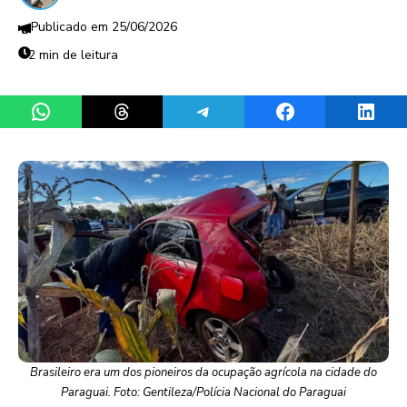
25/06/2026
2 min de leitura
Share on WhatsApp
Share on Threads
Share on Telegram
Share on Facebook
Share 
Brasileiro era um dos pioneiros da ocupação agrícola na cidade do
Paraguai. Foto: Gentileza/Polícia Nacional do Paraguai