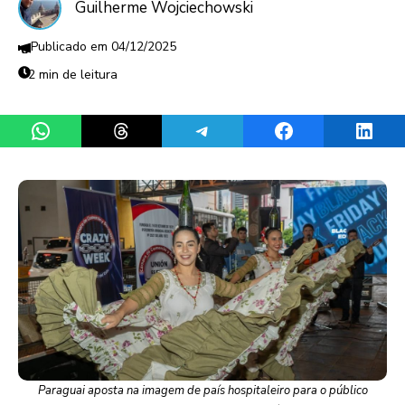
Guilherme Wojciechowski
04/12/2025
2 min de leitura
Share on WhatsApp
Share on Threads
Share on Telegram
Share on Facebook
Share 
Paraguai aposta na imagem de país hospitaleiro para o público