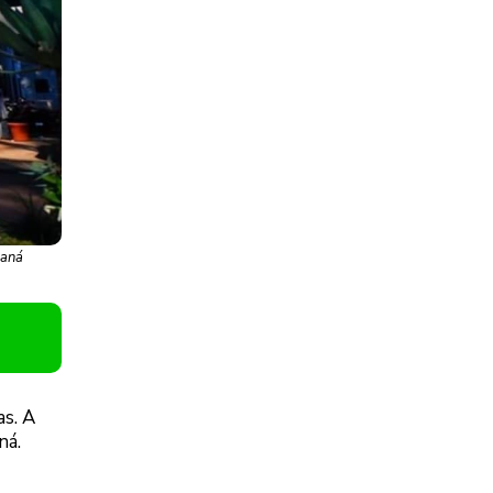
raná
as. A
ná.