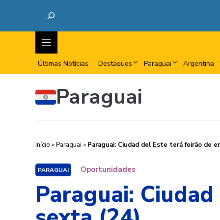
Últimas Notícias
Destaques
Paraguai
Argentina
Paraguai
Início
»
Paraguai
»
Paraguai: Ciudad del Este terá feirão de 
Oportunidades
PARAGUAI
Paraguai: Ciudad 
sexta (24)