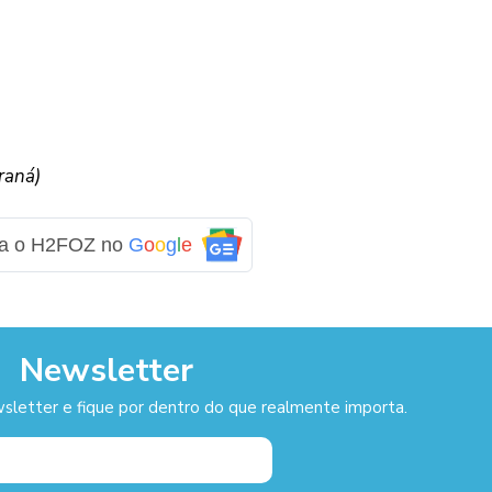
raná)
ga o H2FOZ no
G
o
o
g
l
e
Newsletter
sletter e fique por dentro do que realmente importa.