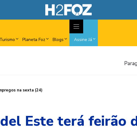
Turismo
Planeta Foz
Blogs
Assine Já
Parag
empregos na sexta (24)
del Este terá feirão