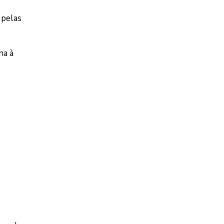
 pelas
ha à