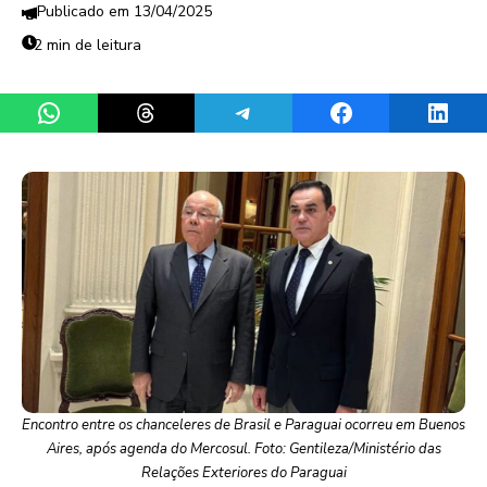
13/04/2025
2 min de leitura
Share on WhatsApp
Share on Threads
Share on Telegram
Share on Facebook
Share 
Encontro entre os chanceleres de Brasil e Paraguai ocorreu em Buenos
Aires, após agenda do Mercosul. Foto: Gentileza/Ministério das
Relações Exteriores do Paraguai