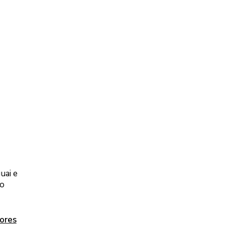
uai e
do
ores