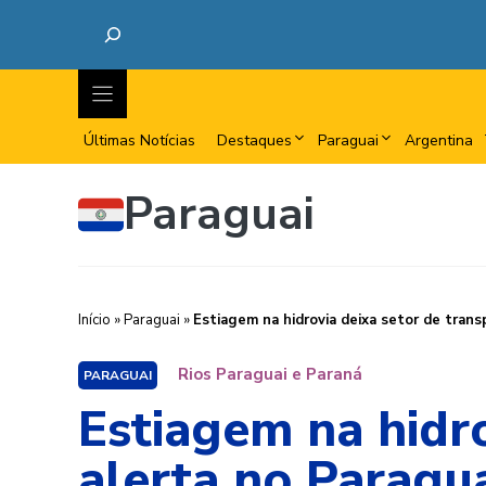
Últimas Notícias
Destaques
Paraguai
Argentina
Paraguai
Início
»
Paraguai
»
Estiagem na hidrovia deixa setor de trans
Rios Paraguai e Paraná
PARAGUAI
Estiagem na hidr
alerta no Paragu