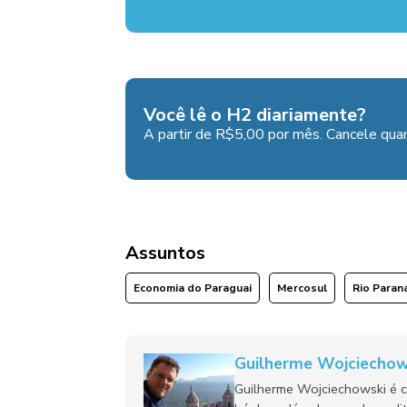
Você lê o H2 diariamente?
A partir de R$5,00 por mês. Cancele quan
Assuntos
Economia do Paraguai
Mercosul
Rio Paran
Guilherme Wojciechow
Guilherme Wojciechowski é c