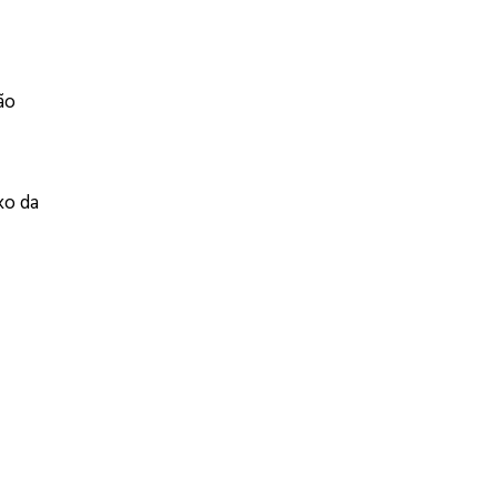
ão
xo da