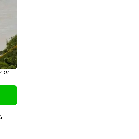
H2FOZ
à