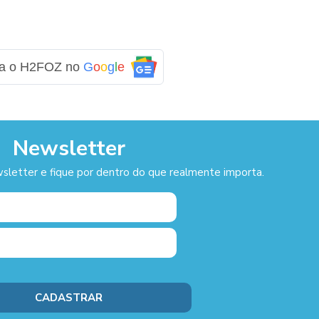
ga o H2FOZ no
G
o
o
g
l
e
Newsletter
sletter e fique por dentro do que realmente importa.