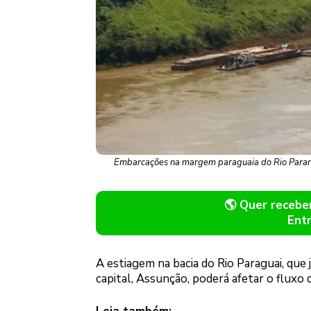
Embarcações na margem paraguaia do Rio Paraná,
🌎 Quer receb
Ent
A estiagem na bacia do Rio Paraguai, que 
capital, Assunção, poderá afetar o fluxo 