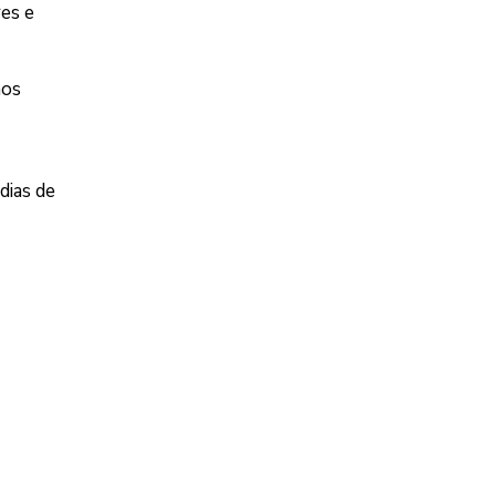
res e
nos
dias de