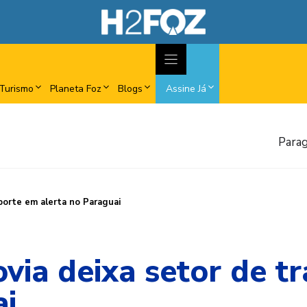
Turismo
Planeta Foz
Blogs
Assine Já
Parag
porte em alerta no Paraguai
ovia deixa setor de t
ai