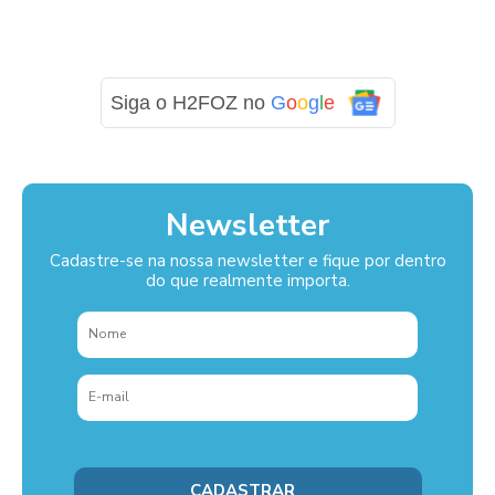
Siga o H2FOZ no
G
o
o
g
l
e
Newsletter
Cadastre-se na nossa newsletter e fique por dentro
do que realmente importa.