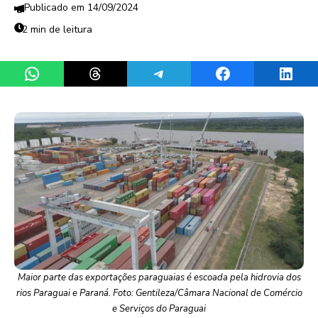
14/09/2024
2 min de leitura
Share on WhatsApp
Share on Threads
Share on Telegram
Share on Facebook
Share 
Maior parte das exportações paraguaias é escoada pela hidrovia dos
rios Paraguai e Paraná. Foto: Gentileza/Câmara Nacional de Comércio
e Serviços do Paraguai