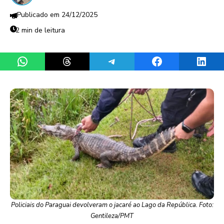
24/12/2025
2 min de leitura
Share on WhatsApp
Share on Threads
Share on Telegram
Share on Facebook
Share 
Policiais do Paraguai devolveram o jacaré ao Lago da República. Foto:
Gentileza/PMT