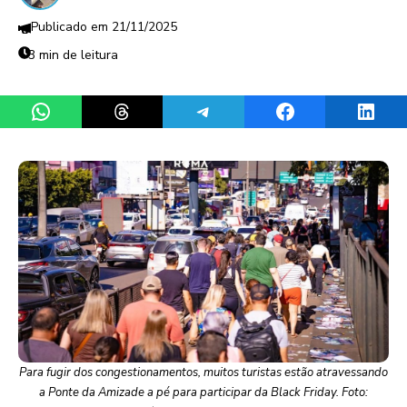
21/11/2025
3 min de leitura
Share on WhatsApp
Share on Threads
Share on Telegram
Share on Facebook
Share 
Para fugir dos congestionamentos, muitos turistas estão atravessando
a Ponte da Amizade a pé para participar da Black Friday. Foto: