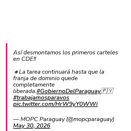
Así desmontamos los primeros carteles
en CDE‼️
🔸️La tarea continuará hasta que la
franja de dominio quede
completamente
liberada.
#GobiernoDelParaguay
🇵🇾
#trabajamosparavos
pic.twitter.com/HrW9yY0WWi
— MOPC Paraguay (@mopcparaguay)
May 30, 2026