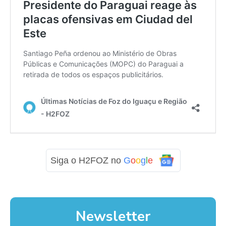
Siga o H2FOZ no
G
o
o
g
l
e
Newsletter