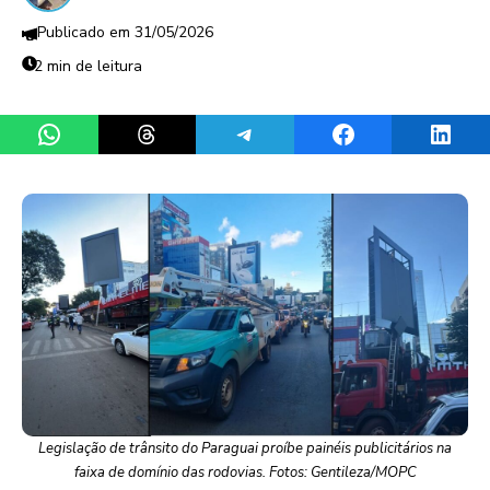
31/05/2026
2 min de leitura
Share on WhatsApp
Share on Threads
Share on Telegram
Share on Facebook
Share 
Legislação de trânsito do Paraguai proíbe painéis publicitários na
faixa de domínio das rodovias. Fotos: Gentileza/MOPC