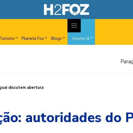
Turismo
Planeta Foz
Blogs
Assine Já
Parag
guai discutem abertura
ção: autoridades do 