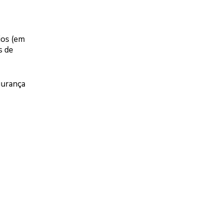
ios (em
s de
gurança