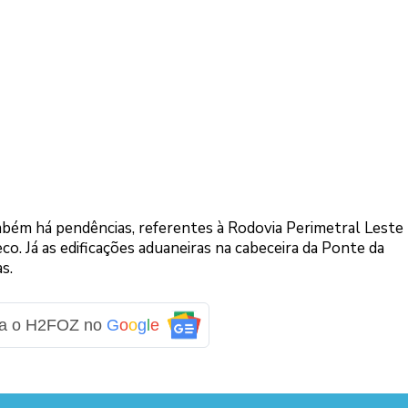
mbém há pendências, referentes à Rodovia Perimetral Leste 
eco. Já as edificações aduaneiras na cabeceira da Ponte da
s.
ga o H2FOZ no
G
o
o
g
l
e