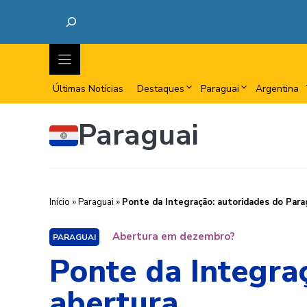
Últimas Notícias
Destaques
Paraguai
Argentina
Paraguai
Início
»
Paraguai
»
Ponte da Integração: autoridades do Para
Abertura em dezembro?
PARAGUAI
Ponte da Integra
abertura