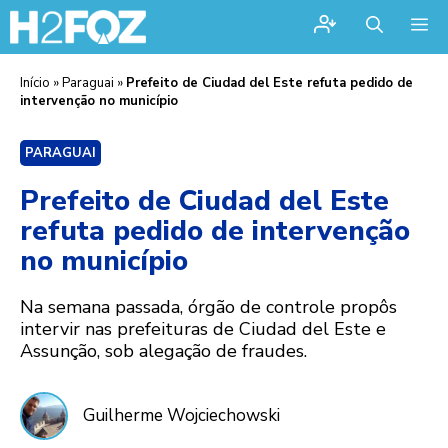
Me
Início
»
Paraguai
»
Prefeito de Ciudad del Este refuta pedido de
intervenção no município
PARAGUAI
Prefeito de Ciudad del Este
refuta pedido de intervenção
no município
Na semana passada, órgão de controle propôs
intervir nas prefeituras de Ciudad del Este e
Assunção, sob alegação de fraudes.
Guilherme Wojciechowski