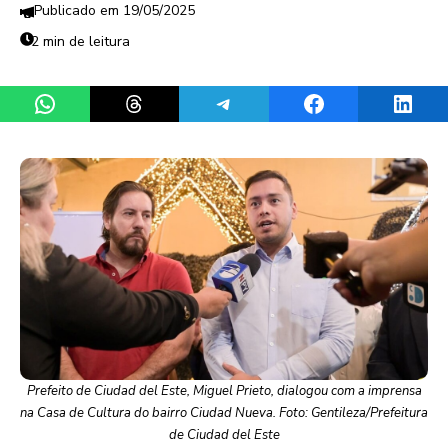
19/05/2025
2 min de leitura
Share on WhatsApp
Share on Threads
Share on Telegram
Share on Facebook
Share 
Prefeito de Ciudad del Este, Miguel Prieto, dialogou com a imprensa
na Casa de Cultura do bairro Ciudad Nueva. Foto: Gentileza/Prefeitura
de Ciudad del Este