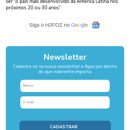
ser “o país mais desenvolvido da América Latina nos
próximos 20 ou 30 anos”.
Siga o H2FOZ no
G
o
o
g
l
e
Newsletter
Cadastre-se na nossa newsletter e fique por dentro
do que realmente importa.