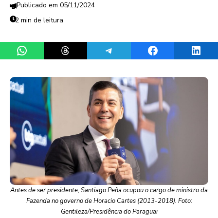
05/11/2024
2 min de leitura
Share on WhatsApp
Share on Threads
Share on Telegram
Share on Facebook
Share 
Antes de ser presidente, Santiago Peña ocupou o cargo de ministro da
Fazenda no governo de Horacio Cartes (2013-2018). Foto:
Gentileza/Presidência do Paraguai