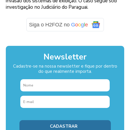
invasão dos sistemas de exibição. O caso segue sob
investigação no Judiciário do Paraguai.
Siga o H2FOZ no
G
o
o
g
l
e
Newsletter
Cadastre-se na nossa newsletter e fique por dentro
do que realmente importa.