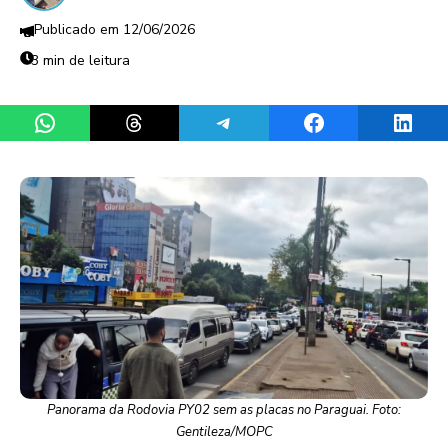
12/06/2026
3 min de leitura
Share on WhatsApp
Share on Threads
Share on Telegram
Share on Facebook
Share 
Panorama da Rodovia PY02 sem as placas no Paraguai. Foto:
Gentileza/MOPC