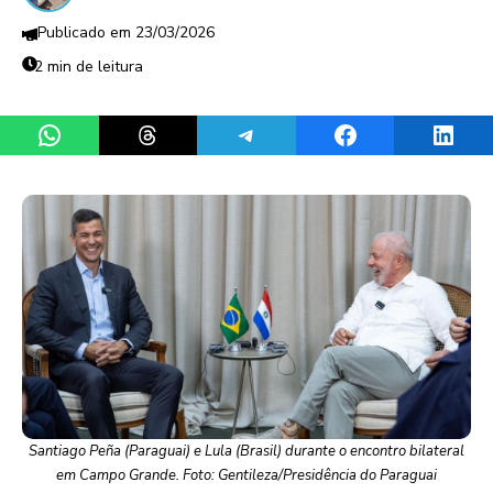
23/03/2026
2 min de leitura
Share on WhatsApp
Share on Threads
Share on Telegram
Share on Facebook
Share 
Santiago Peña (Paraguai) e Lula (Brasil) durante o encontro bilateral
em Campo Grande. Foto: Gentileza/Presidência do Paraguai