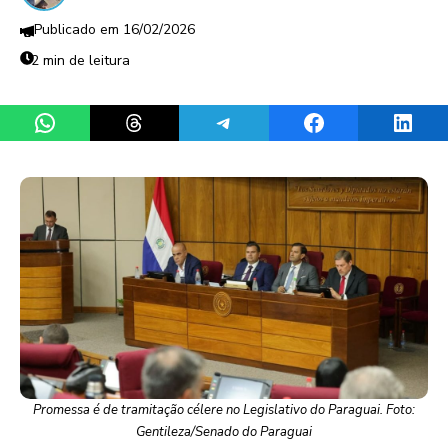
16/02/2026
2 min de leitura
Share on WhatsApp
Share on Threads
Share on Telegram
Share on Facebook
Share 
Promessa é de tramitação célere no Legislativo do Paraguai. Foto:
Gentileza/Senado do Paraguai