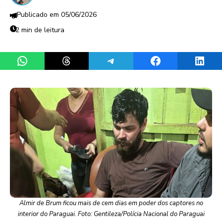
05/06/2026
2 min de leitura
Share on WhatsApp
Share on Threads
Share on Telegram
Share on Facebook
Share 
Almir de Brum ficou mais de cem dias em poder dos captores no
interior do Paraguai. Foto: Gentileza/Polícia Nacional do Paraguai