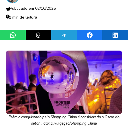
02/10/2025
2 min de leitura
Share on WhatsApp
Share on Threads
Share on Telegram
Share on Facebook
Share 
Prêmio conquistado pelo Shopping China é considerado o Oscar do
setor. Foto: Divulgação/Shopping China