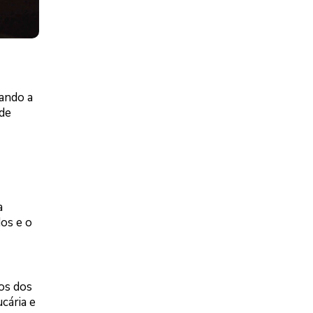
ando a
 de
a
dos e o
os dos
cária e