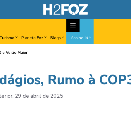
Turismo
Planeta Foz
Blogs
Assine Já
 e Verão Maior
dágios, Rumo à COP3
terior, 29 de abril de 2025