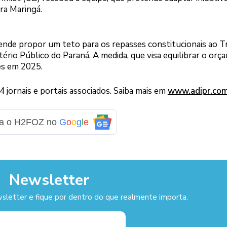
ra Maringá.
nde propor um teto para os repasses constitucionais ao T
stério Público do Paraná. A medida, que visa equilibrar o or
es em 2025.
jornais e portais associados. Saiba mais em
www.adipr.co
ga o H2FOZ no
G
o
o
g
l
e
Newsletter
sletter e fique por dentro do que realmente importa.