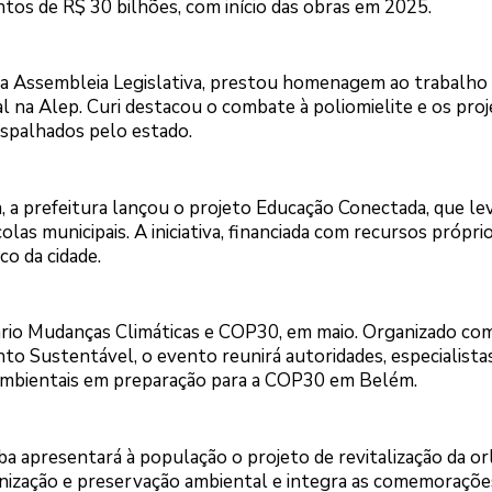
tos de R$ 30 bilhões, com início das obras em 2025.
da Assembleia Legislativa, prestou homenagem ao trabalho
 na Alep. Curi destacou o combate à poliomielite e os pro
espalhados pelo estado.
, a prefeitura lançou o projeto Educação Conectada, que le
olas municipais. A iniciativa, financiada com recursos própri
co da cidade.
io Mudanças Climáticas e COP30, em maio. Organizado com
o Sustentável, o evento reunirá autoridades, especialista
s ambientais em preparação para a COP30 em Belém.
ba apresentará à população o projeto de revitalização da or
banização e preservação ambiental e integra as comemoraçõe