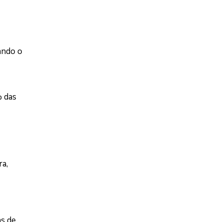
ando o
% das
ra,
as de