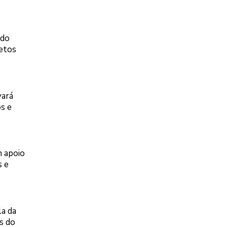
 do
jetos
vará
os e
 apoio
s e
la da
s do