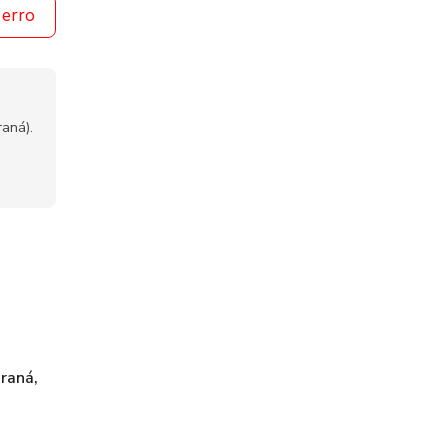
 erro
aná).
raná,