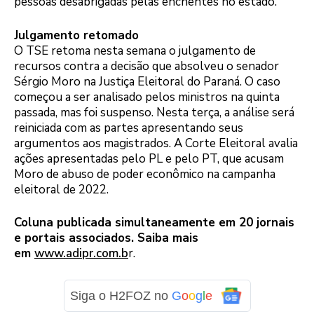
pessoas desabrigadas pelas enchentes no estado.
Julgamento retomado
O TSE retoma nesta semana o julgamento de
recursos contra a decisão que absolveu o senador
Sérgio Moro na Justiça Eleitoral do Paraná. O caso
começou a ser analisado pelos ministros na quinta
passada, mas foi suspenso. Nesta terça, a análise será
reiniciada com as partes apresentando seus
argumentos aos magistrados. A Corte Eleitoral avalia
ações apresentadas pelo PL e pelo PT, que acusam
Moro de abuso de poder econômico na campanha
eleitoral de 2022.
Coluna publicada simultaneamente em 20 jornais
e portais associados. Saiba mais
em
www.adipr.com.b
r.
Siga o H2FOZ no
G
o
o
g
l
e