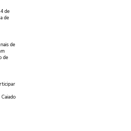
74 de
pa de
nais de
ram
o de
ticipar
o Caiado