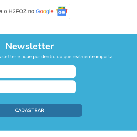
ga o H2FOZ no
G
o
o
g
l
e
Newsletter
sletter e fique por dentro do que realmente importa.