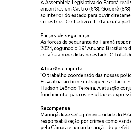
A Assembleia Legislativa do Paraná real
encontros em Castro (6/8), Goioerê (8/8) 
ao interior do estado para ouvir diretam
sugestões. O objetivo é fortalecer a parti
Forças de segurança
As forças de segurança do Paraná respo
2024, segundo o 19º Anuário Brasileiro 
cocaína apreendidas no estado. O total d
Atuação conjunta
“O trabalho coordenado das nossas políci
Essa atuação firme enfraquece as facções
Hudson Leôncio Teixeira. A atuação conjun
fundamental para os resultados expressi
Recompensa
Maringá deve ser a primeira cidade do Br
responsabilização por crimes como vandali
pela Câmara e aguarda sanção do prefeito