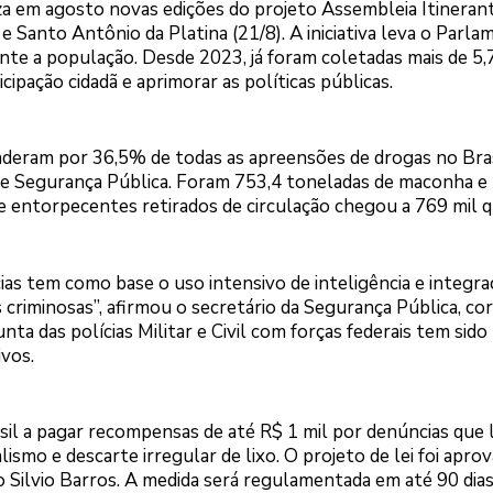
iza em agosto novas edições do projeto Assembleia Itineran
e Santo Antônio da Platina (21/8). A iniciativa leva o Parl
ente a população. Desde 2023, já foram coletadas mais de 5,
cipação cidadã e aprimorar as políticas públicas.
nderam por 36,5% de todas as apreensões de drogas no Bra
de Segurança Pública. Foram 753,4 toneladas de maconha e 
e entorpecentes retirados de circulação chegou a 769 mil q
as tem como base o uso intensivo de inteligência e integra
 criminosas”, afirmou o secretário da Segurança Pública, co
ta das polícias Militar e Civil com forças federais tem sido
vos.
asil a pagar recompensas de até R$ 1 mil por denúncias que
smo e descarte irregular de lixo. O projeto de lei foi apro
 Silvio Barros. A medida será regulamentada em até 90 dias