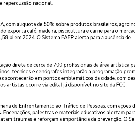
 e repercussão nacional.
EUA, com alíquota de 50% sobre produtos brasileiros, agroin
o exporta café, madeira, piscicultura e carne para o merca
58 bi em 2024. O Sistema FAEP alerta para a ausência de
ção direta de cerca de 700 profissionais da área artística p
arinos, técnicos e cenógrafos integrarão a programação pro
es acontecerão em pontos emblemáticos da cidade, com de
 artistas ocorre via edital já disponível no site da FCC.
emana de Enfrentamento ao Tráfico de Pessoas, com ações d
 Encenações, palestras e materiais educativos alertam par
elatam traumas e reforçam a importância da prevenção. O Se