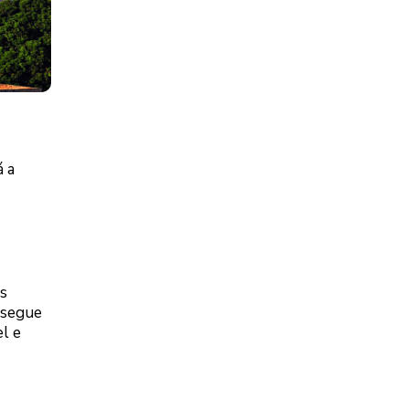
á a
s
 segue
l e