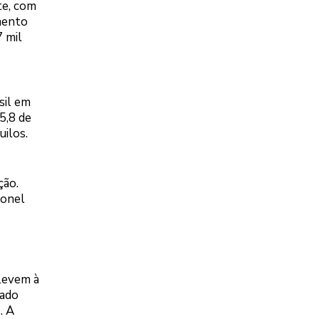
te, com
amento
7 mil
sil em
5,8 de
uilos.
ção.
ronel
 levem à
vado
. A