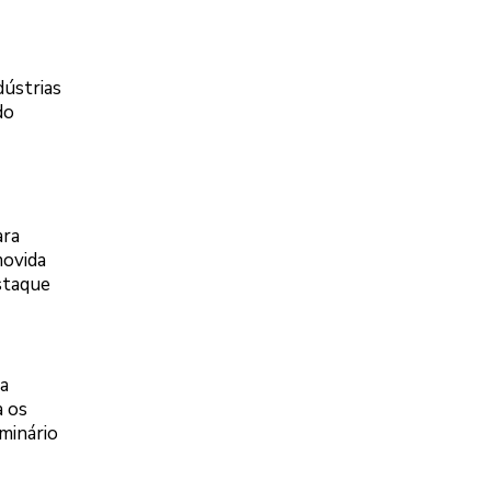
dústrias
do
ara
movida
staque
a
a os
minário