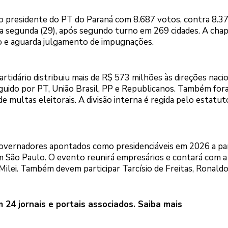
to presidente do PT do Paraná com 8.687 votos, contra 8.3
sta segunda (29), após segundo turno em 269 cidades. A cha
o e aguarda julgamento de impugnações.
rtidário distribuiu mais de R$ 573 milhões às direções nacio
eguido por PT, União Brasil, PP e Republicanos. Também fo
e multas eleitorais. A divisão interna é regida pelo estatut
overnadores apontados como presidenciáveis em 2026 a par
em São Paulo. O evento reunirá empresários e contará com a
Milei. Também devem participar Tarcísio de Freitas, Ronald
24 jornais e portais associados. Saiba mais