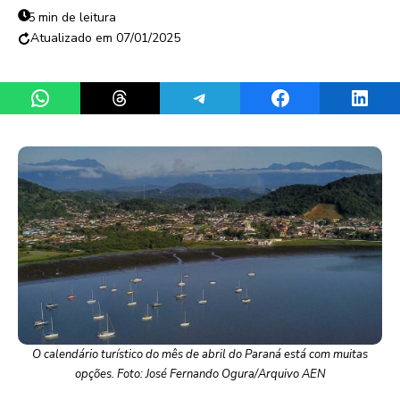
5 min de leitura
07/01/2025
Share on WhatsApp
Share on Threads
Share on Telegram
Share on Facebook
Share 
O calendário turístico do mês de abril do Paraná está com muitas
opções. Foto: José Fernando Ogura/Arquivo AEN