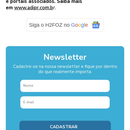
e portais associados. Saiba mais
em
www.adipr.com.b
r.
Siga o H2FOZ no
G
o
o
g
l
e
Newsletter
Cadastre-se na nossa newsletter e fique por dentro
do que realmente importa.