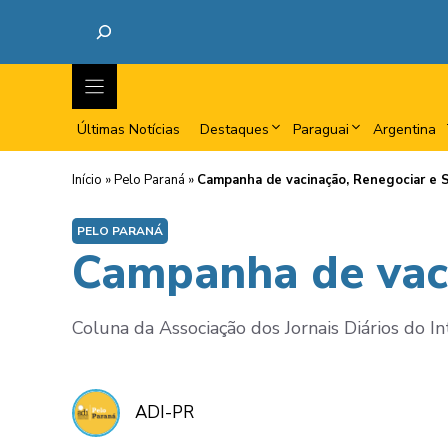
Últimas Notícias
Destaques
Paraguai
Argentina
Início
»
Pelo Paraná
»
Campanha de vacinação, Renegociar e S
PELO PARANÁ
Campanha de vaci
Coluna da Associação dos Jornais Diários do I
ADI-PR