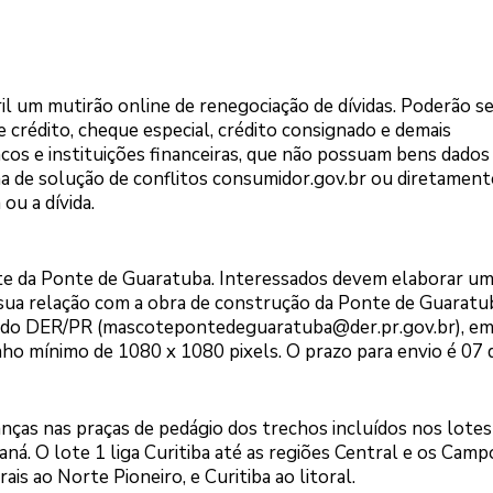
ril um mutirão online de renegociação de dívidas. Poderão s
e crédito, cheque especial, crédito consignado e demais
cos e instituições financeiras, que não possuam bens dado
ma de solução de conflitos consumidor.gov.br ou diretamen
ou a dívida.
te da Ponte de Guaratuba. Interessados devem elaborar u
ua relação com a obra de construção da Ponte de Guaratu
co do DER/PR (mascotepontedeguaratuba@der.pr.gov.br), e
o mínimo de 1080 x 1080 pixels. O prazo para envio é 07 d
ças nas praças de pedágio dos trechos incluídos nos lotes
ná. O lote 1 liga Curitiba até as regiões Central e os Camp
is ao Norte Pioneiro, e Curitiba ao litoral.