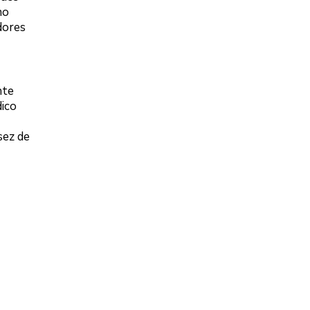
no
dores
nte
dico
sez de