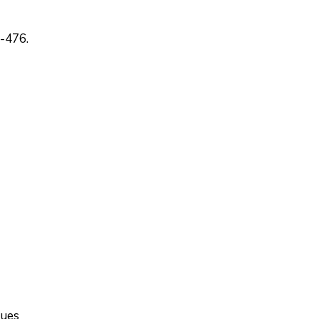
-476.
ques