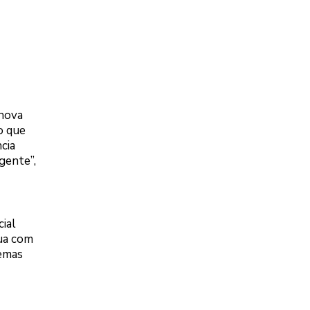
 nova
o que
cia
igente”,
ial
tua com
temas