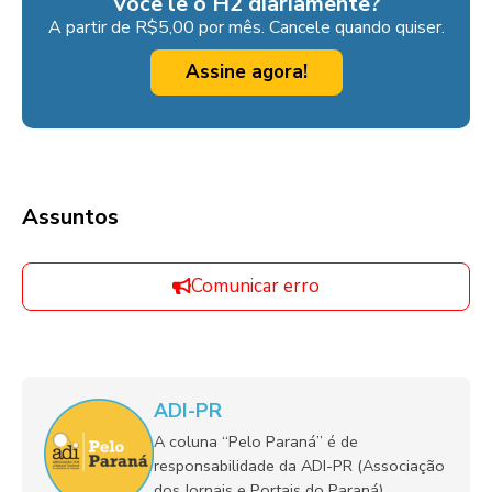
Você lê o H2 diariamente?
A partir de R$5,00 por mês. Cancele quando quiser.
Assine agora!
Assuntos
Comunicar erro
ADI-PR
A coluna “Pelo Paraná” é de
responsabilidade da ADI-PR (Associação
dos Jornais e Portais do Paraná).