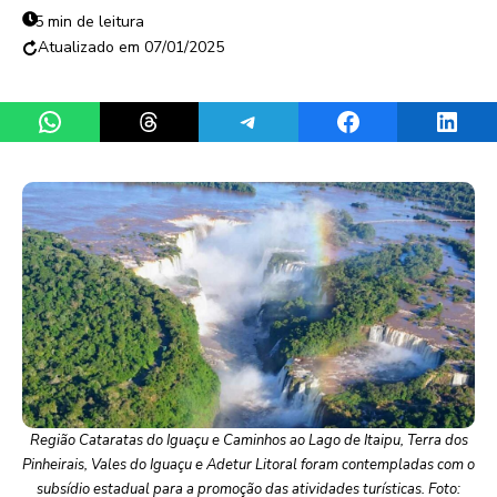
5 min de leitura
07/01/2025
Share on WhatsApp
Share on Threads
Share on Telegram
Share on Facebook
Share 
Região Cataratas do Iguaçu e Caminhos ao Lago de Itaipu, Terra dos
Pinheirais, Vales do Iguaçu e Adetur Litoral foram contempladas com o
subsídio estadual para a promoção das atividades turísticas. Foto: