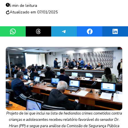
5 min de leitura
07/01/2025
Share on WhatsApp
Share on Threads
Share on Telegram
Share on Facebook
Share 
Projeto de lei que inclui na lista de hediondos crimes cometidos contra
crianças e adolescentes recebeu relatório favorável do senador Dr.
Hiran (PP) e segue para análise da Comissão de Segurança Pública