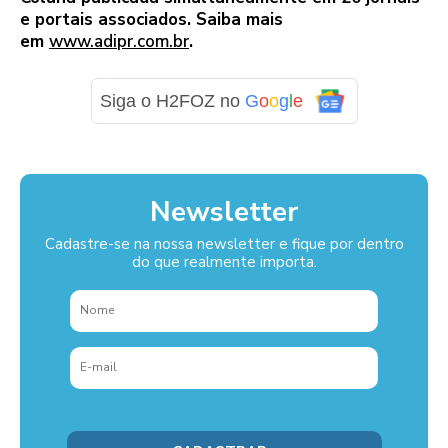
e portais associados. Saiba mais
em
www.adipr.com.br
.
Siga o H2FOZ no
G
o
o
g
l
e
Newsletter
Cadastre-se na nossa newsletter e fique por dentro
do que realmente importa.