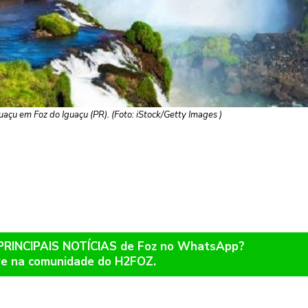
açu em Foz do Iguaçu (PR). (Foto: iStock/Getty Images )
 PRINCIPAIS NOTÍCIAS de Foz no WhatsApp?
re na comunidade do H2FOZ.