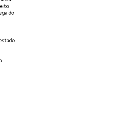
eito
ega do
 estado
o