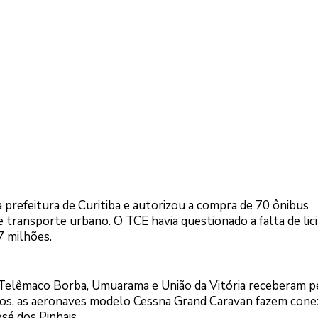
a prefeitura de Curitiba e autorizou a compra de 70 ônibus
 transporte urbano. O TCE havia questionado a falta de lic
7 milhões.
 Telêmaco Borba, Umuarama e União da Vitória receberam p
rios, as aeronaves modelo Cessna Grand Caravan fazem con
é dos Pinhais.