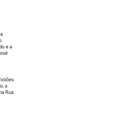
 a
o
do e a
José
foliões
o, a
 na Rua