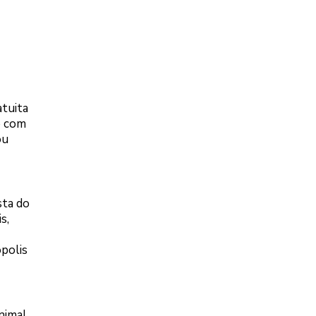
atuita
e com
ou
sta do
s,
ópolis
nimal.