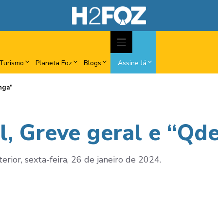
Turismo
Planeta Foz
Blogs
Assine Já
nga”
il, Greve geral e “Qd
erior, sexta-feira, 26 de janeiro de 2024.