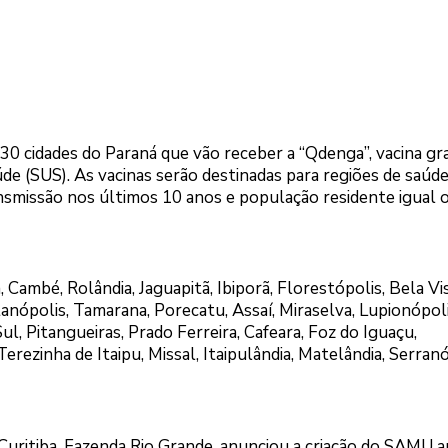
 30 cidades do Paraná que vão receber a “Qdenga”, vacina gr
de (SUS). As vacinas serão destinadas para regiões de saúd
nsmissão nos últimos 10 anos e população residente igual 
 Cambé, Rolândia, Jaguapitã, Ibiporã, Florestópolis, Bela Vi
rtanópolis, Tamarana, Porecatu, Assaí, Miraselva, Lupionópoli
ul, Pitangueiras, Prado Ferreira, Cafeara, Foz do Iguaçu,
erezinha de Itaipu, Missal, Itaipulândia, Matelândia, Serran
Curitiba, Fazenda Rio Grande, anunciou a criação do SAMU a