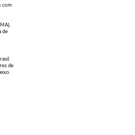
as com
(MA),
a de
rasil
res de
eixo.