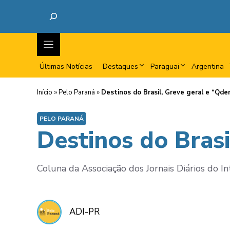
Últimas Notícias
Destaques
Paraguai
Argentina
Início
»
Pelo Paraná
»
Destinos do Brasil, Greve geral e “Qde
PELO PARANÁ
Destinos do Bras
Coluna da Associação dos Jornais Diários do Int
ADI-PR