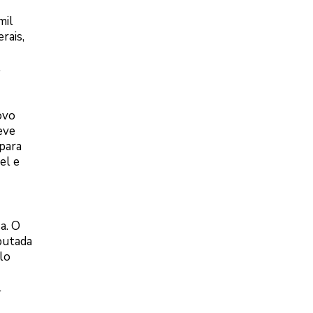
mil
rais,
.
ovo
eve
para
el e
a. O
putada
lo
l