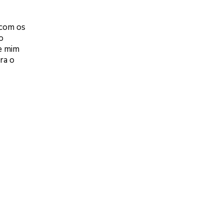
 com os
o
de mim
ra o