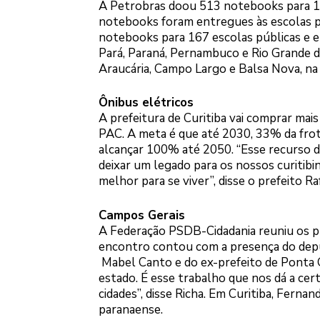
A Petrobras doou 513 notebooks para 13
notebooks foram entregues às escolas pr
notebooks para 167 escolas públicas e e
Pará, Paraná, Pernambuco e Rio Grande do
Araucária, Campo Largo e Balsa Nova, na 
Ônibus elétricos
A prefeitura de Curitiba vai comprar ma
PAC. A meta é que até 2030, 33% da frota
alcançar 100% até 2050. “Esse recurso d
deixar um legado para os nossos curitib
melhor para se viver”, disse o prefeito R
Campos Gerais
A Federação PSDB-Cidadania reuniu os p
encontro contou com a presença do depu
Mabel Canto e do ex-prefeito de Ponta G
estado. É esse trabalho que nos dá a cer
cidades”, disse Richa. Em Curitiba, Ferna
paranaense.