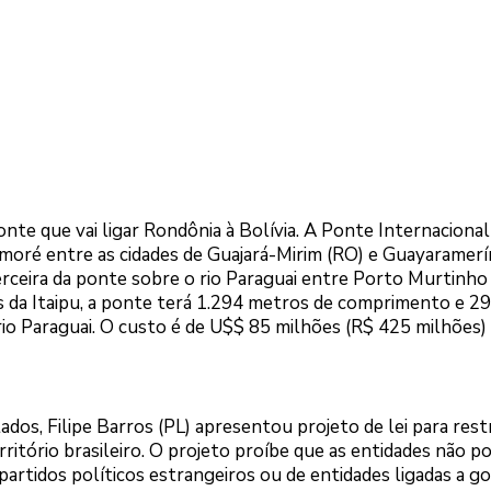
nte que vai ligar Rondônia à Bolívia. A Ponte Internacional
moré entre as cidades de Guajará-Mirim (RO) e Guayaramerí
erceira da ponte sobre o rio Paraguai entre Porto Murtinho
s da Itaipu, a ponte terá 1.294 metros de comprimento e 29
 rio Paraguai. O custo é de U$$ 85 milhões (R$ 425 milhões
os, Filipe Barros (PL) apresentou projeto de lei para restr
itório brasileiro. O projeto proíbe que as entidades não p
artidos políticos estrangeiros ou de entidades ligadas a g