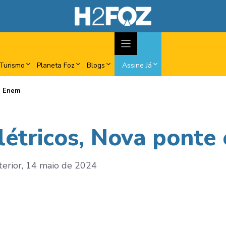
Turismo
Planeta Foz
Blogs
Assine Já
e Enem
létricos, Nova ponte
nterior, 14 maio de 2024