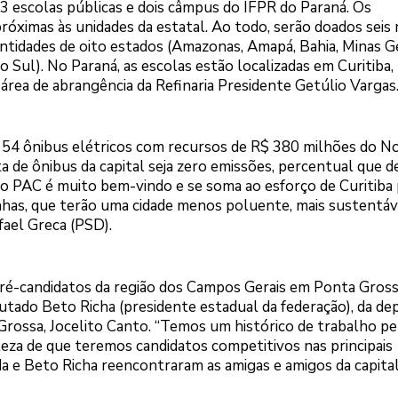
 escolas públicas e dois câmpus do IFPR do Paraná. Os
óximas às unidades da estatal. Ao todo, serão doados seis 
ntidades de oito estados (Amazonas, Amapá, Bahia, Minas Ge
 Sul). No Paraná, as escolas estão localizadas em Curitiba,
área de abrangência da Refinaria Presidente Getúlio Vargas
is 54 ônibus elétricos com recursos de R$ 380 milhões do N
 de ônibus da capital seja zero emissões, percentual que d
o PAC é muito bem-vindo e se soma ao esforço de Curitiba 
inhas, que terão uma cidade menos poluente, mais sustentáv
afael Greca (PSD).
ré-candidatos da região dos Campos Gerais em Ponta Gross
tado Beto Richa (presidente estadual da federação), da de
rossa, Jocelito Canto. “Temos um histórico de trabalho pe
teza de que teremos candidatos competitivos nas principais
nda e Beto Richa reencontraram as amigas e amigos da capita