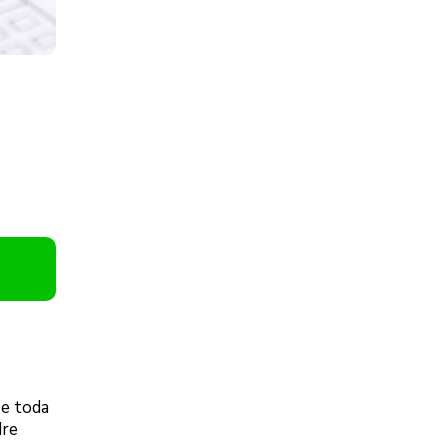
 e toda
dre