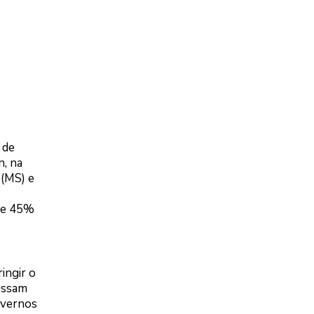
 de
n, na
 (MS) e
) e 45%
ingir o
ossam
overnos