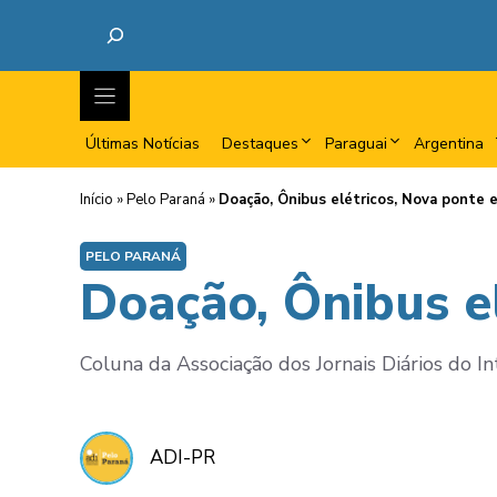
Últimas Notícias
Destaques
Paraguai
Argentina
Início
»
Pelo Paraná
»
Doação, Ônibus elétricos, Nova ponte 
PELO PARANÁ
Doação, Ônibus e
Coluna da Associação dos Jornais Diários do I
ADI-PR