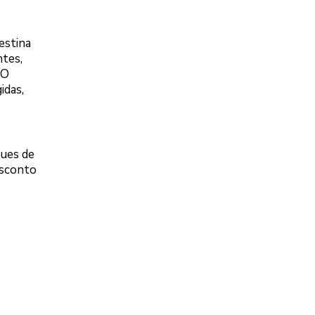
estina
ntes,
 O
idas,
ques de
esconto