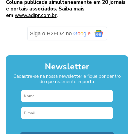
Coluna publicada simultaneamente em 20 jornais
e portais associados. Saiba mais
em
www.adipr.com.br
.
Siga o H2FOZ no
G
o
o
g
l
e
Newsletter
Cadastre-se na nossa newsletter e fique por dentro
do que realmente importa.