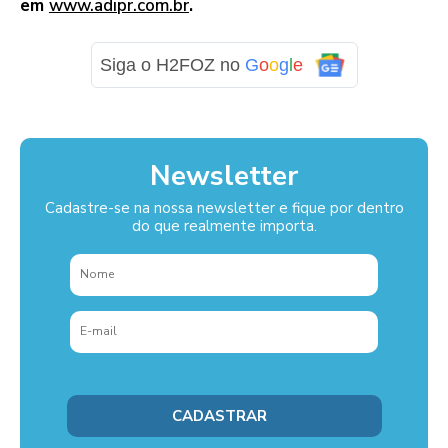
em
www.adipr.com.br
.
Siga o H2FOZ no
G
o
o
g
l
e
Newsletter
Cadastre-se na nossa newsletter e fique por dentro
do que realmente importa.