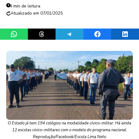
4 min de leitura
07/01/2025
Share on WhatsApp
Share on Threads
Share on Telegram
Share on Facebook
Share 
O Estado já tem 194 colégios na modalidade cívico-militar. Há ainda
12 escolas cívico-militares com o modelo do programa nacional.
Reprodução/Facebook/Escola Lima Neto