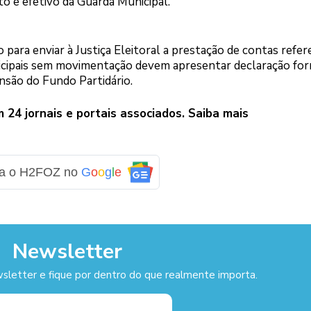
o e efetivo da Guarda Municipal.
 para enviar à Justiça Eleitoral a prestação de contas refer
icipais sem movimentação devem apresentar declaração for
são do Fundo Partidário.
24 jornais e portais associados. Saiba mais
ga o H2FOZ no
G
o
o
g
l
e
Newsletter
sletter e fique por dentro do que realmente importa.