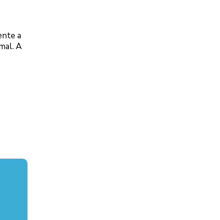
ente a
mal. A