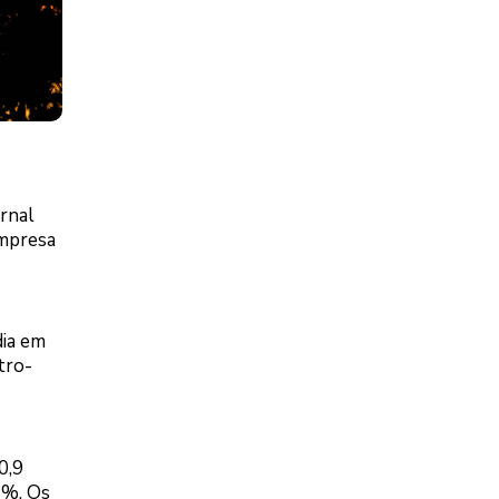
ornal
empresa
dia em
tro-
0,9
1%. Os