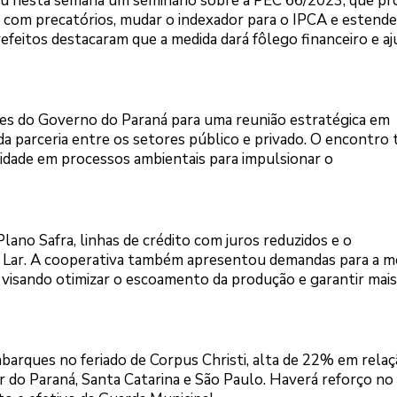
iou nesta semana um seminário sobre a PEC 66/2023, que p
tos com precatórios, mudar o indexador para o IPCA e estende
efeitos destacaram que a medida dará fôlego financeiro e aj
es do Governo do Paraná para uma reunião estratégica em
a parceria entre os setores público e privado. O encontro 
gilidade em processos ambientais para impulsionar o
lano Safra, linhas de crédito com juros reduzidos e o
 Lar. A cooperativa também apresentou demandas para a m
 visando otimizar o escoamento da produção e garantir mais
mbarques no feriado de Corpus Christi, alta de 22% em relaç
or do Paraná, Santa Catarina e São Paulo. Haverá reforço no