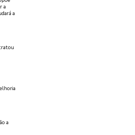
ropõe
r a
udará a
tratou
elhoria
ão a