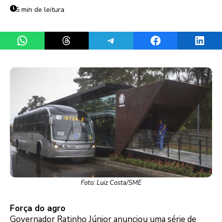
5 min de leitura
Share on WhatsApp
Share on Threads
Share on Telegram
Share on Facebook
Share 
Foto: Luiz Costa/SME
Força do agro
Governador Ratinho Júnior anunciou uma série de