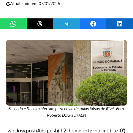
07/01/2025
Share on WhatsApp
Share on Threads
Share on Telegram
Share on Facebook
Share 
Fazenda e Receita alertam para envio de guias falsas de IPVA. Foto:
Roberto Dziura Jr/AEN