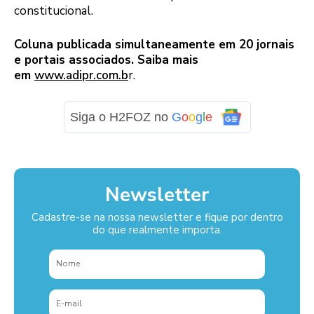
constitucional.
Coluna publicada simultaneamente em 20 jornais
e portais associados. Saiba mais
em
www.adipr.com.b
r.
Siga o H2FOZ no
G
o
o
g
l
e
Newsletter
Cadastre-se na nossa newsletter e fique por dentro
do que realmente importa.