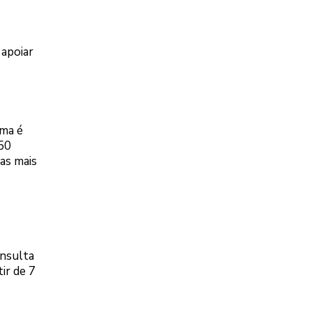
 apoiar
ama é
150
as mais
onsulta
ir de 7