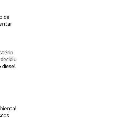
o de
entar
stério
decidiu
 diesel
biental
scos