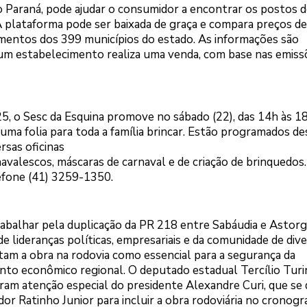
 Paraná, pode ajudar o consumidor a encontrar os postos d
A plataforma pode ser baixada de graça e compara preços de
mentos dos 399 municípios do estado. As informações são
um estabelecimento realiza uma venda, com base nas emiss
5, o Sesc da Esquina promove no sábado (22), das 14h às 18
 uma folia para toda a família brincar. Estão programados de
ersas oficinas
avalescos, máscaras de carnaval e de criação de brinquedos.
efone (41) 3259-1350.
rabalhar pela duplicação da PR 218 entre Sabáudia e Astorg
 lideranças políticas, empresariais e da comunidade de div
am a obra na rodovia como essencial para a segurança da
o econômico regional. O deputado estadual Tercílio Turin
taram atenção especial do presidente Alexandre Curi, que se 
or Ratinho Junior para incluir a obra rodoviária no cronog