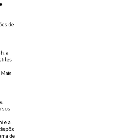
e
ões de
h, a
sfiles
 Mais
a,
ersos
i e a
dispôs
rama de