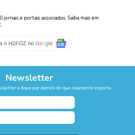
jornais e portais associados. Saiba mais em
r
.
ga o H2FOZ no
G
o
o
g
l
e
Newsletter
sletter e fique por dentro do que realmente importa.