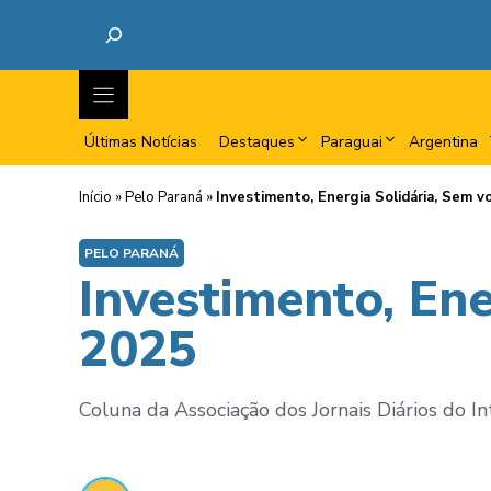
Últimas Notícias
Destaques
Paraguai
Argentina
Início
»
Pelo Paraná
»
Investimento, Energia Solidária, Sem v
PELO PARANÁ
Investimento, Ene
2025
Coluna da Associação dos Jornais Diários do In