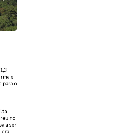
a
1,3
orma e
s para o
lta
rreu no
sa a ser
 era