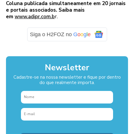
Coluna publicada simultaneamente em 20 jornais
e portais associados. Saiba mais
em
www.adipr.com.b
r.
Siga o H2FOZ no
G
o
o
g
l
e
Newsletter
Cadastre-se na nossa newsletter e fique por dentro
do que realmente importa.