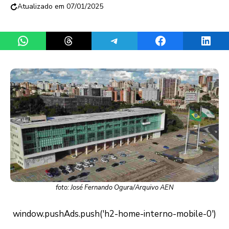
07/01/2025
Share on WhatsApp
Share on Threads
Share on Telegram
Share on Facebook
Share 
foto: José Fernando Ogura/Arquivo AEN