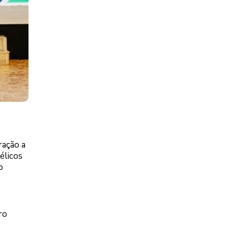
ração a
élicos
o
ro