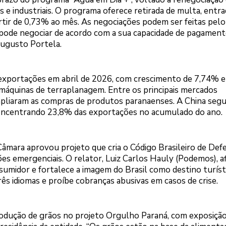
is e industriais. O programa oferece retirada de multa, entr
rtir de 0,73% ao mês. As negociações podem ser feitas pelo
ode negociar de acordo com a sua capacidade de pagament
Augusto Portela.
exportações em abril de 2026, com crescimento de 7,74% e
e máquinas de terraplanagem. Entre os principais mercados
ampliaram as compras de produtos paranaenses. A China seg
 concentrando 23,8% das exportações no acumulado do ano.
Câmara aprovou projeto que cria o Código Brasileiro de Def
ções emergenciais. O relator, Luiz Carlos Hauly (Podemos), 
sumidor e fortalece a imagem do Brasil como destino turíst
s idiomas e proíbe cobranças abusivas em casos de crise.
rodução de grãos no projeto Orgulho Paraná, com exposição