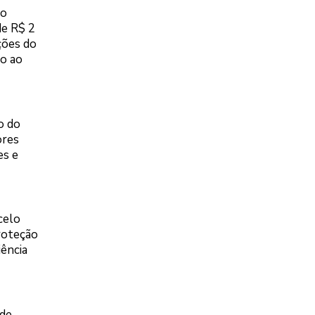
vo
de R$ 2
ções do
io ao
o do
ores
es e
celo
Proteção
iência
 de