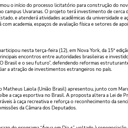
mou o início do processo licitatório para construção do no
o campus Uvaranas. O projeto terá investimento de cerca 
tado, e atenderá atividades acadêmicas da universidade e a
 com academia, espaços de avaliação física e setores de apo
articipou nesta terça-feira (12), em Nova York, da 15ª ediçã
ncipais encontros entre autoridades brasileiras e investid
 “O Brasil e o seu futuro”, defendendo reformas estruturant
iar a atração de investimentos estrangeiros no país.
 Matheus Laiola (União Brasil) apresentou, junto com Mar
íbe a caça esportiva no Brasil. A proposta altera a Lei de 
ráveis à caça recreativa e reforça o reconhecimento da senc
 comissões da Câmara dos Deputados.
razo do programa “Água em Dia +”, voltado à renegociação