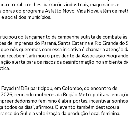
e rural, creches, barracões industriais, maquinários e
iza obras do programa Asfalto Novo, Vida Nova, além de mel
 social dos municípios.
rticipou do lançamento da campanha sulista de combate às
es de imprensa do Paraná, Santa Catarina e Rio Grande do S
 que nós queremos com essa iniciativa é chamar a atenção d
ue recebem”, afirmou o presidente da Associação Riogrand
ação alerta para os riscos da desinformação no ambiente dig
tica.
e Fayad (MDB) participou, em Colombo, do encontro de
2026, reunindo mulheres da Região Metropolitana em açõ
mpreendedorismo feminino é abrir portas, incentivar sonhos
ça todos os dias”, afirmou. O evento também destacou a
anco do Sul e a valorização da produção local feminina.