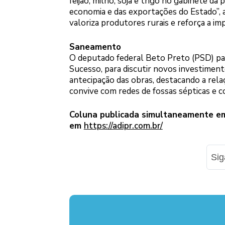
feijão, milho, soja e trigo no gabinete da
economia e das exportações do Estado”,
valoriza produtores rurais e reforça a i
Saneamento
O deputado federal Beto Preto (PSD) pa
Sucesso, para discutir novos investimen
antecipação das obras, destacando a rel
convive com redes de fossas sépticas e c
Coluna publicada simultaneamente em 
em
https://adipr.com.br/
Si