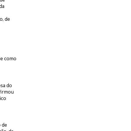
ada
o, de
ue como
esa do
afirmou
ico
 de