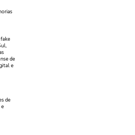
horias
 fake
ul,
as
ense de
ital e
es de
 e