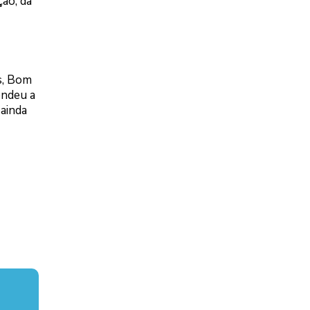
ção, da
s, Bom
endeu a
ainda