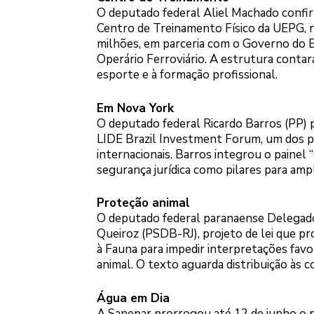
O deputado federal Aliel Machado confir
Centro de Treinamento Físico da UEPG, n
milhões, em parceria com o Governo do Es
Operário Ferroviário. A estrutura contará
esporte e à formação profissional.
Em Nova York
O deputado federal Ricardo Barros (PP) p
LIDE Brazil Investment Forum, um dos pri
internacionais. Barros integrou o painel
segurança jurídica como pilares para ampl
Proteção animal
O deputado federal paranaense Delegado
Queiroz (PSDB-RJ), projeto de lei que pro
à Fauna para impedir interpretações favo
animal. O texto aguarda distribuição às
Água em Dia
A Sanepar prorrogou até 12 de junho o p