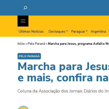
Últimas Notícias
Destaques
Paraguai
Argentina
Início
»
Pelo Paraná
»
Marcha para Jesus, programa Asfalto No
PELO PARANÁ
Marcha para Jesu
e mais, confira n
Coluna da Associação dos Jornais Diários do I