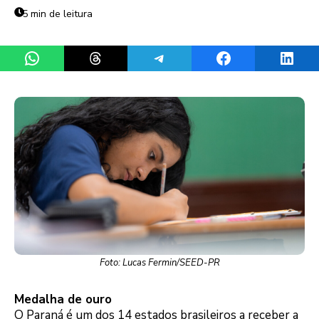
5 min de leitura
Share on WhatsApp
Share on Threads
Share on Telegram
Share on Facebook
Share 
Foto: Lucas Fermin/SEED-PR
Medalha de ouro
O Paraná é um dos 14 estados brasileiros a receber a