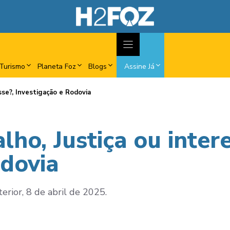
Turismo
Planeta Foz
Blogs
Assine Já
sse?, Investigação e Rodovia
ho, Justiça ou intere
odovia
erior, 8 de abril de 2025.