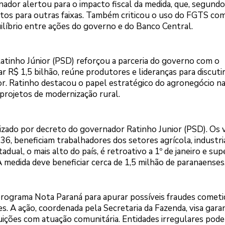
enador alertou para o impacto fiscal da medida, que, segundo
os para outras faixas. Também criticou o uso do FGTS co
uilíbrio entre ações do governo e do Banco Central.
tinho Júnior (PSD) reforçou a parceria do governo com o
r R$ 1,5 bilhão, reúne produtores e lideranças para discuti
tor. Ratinho destacou o papel estratégico do agronegócio n
projetos de modernização rural.
alizado por decreto do governador Ratinho Junior (PSD). Os 
36, beneficiam trabalhadores dos setores agrícola, industri
dual, o mais alto do país, é retroativo a 1º de janeiro e sup
 medida deve beneficiar cerca de 1,5 milhão de paranaenses
programa Nota Paraná para apurar possíveis fraudes cometi
s. A ação, coordenada pela Secretaria da Fazenda, visa gara
ituições com atuação comunitária. Entidades irregulares pode