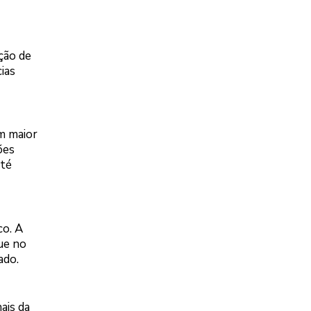
ção de
ias
m maior
ões
até
co. A
ue no
ado.
ais da