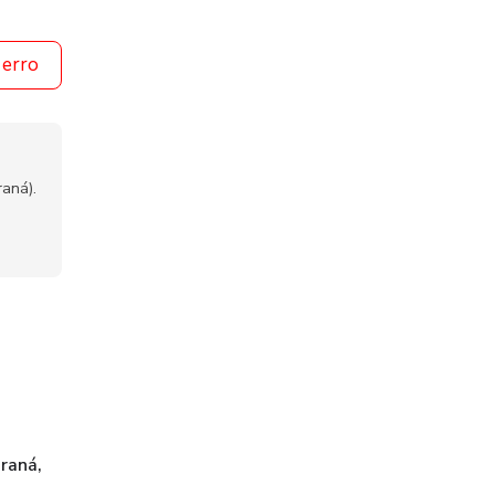
 erro
aná).
raná,