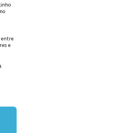
tinho
imo
 entre
res e
m
.