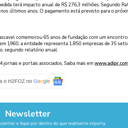
medida terá impacto anual de R$ 276,3 milhões. Segundo Ra
o nos últimos anos. O pagamento está previsto para o próx
 Cascavel comemorou 65 anos de fundação com um encontro
a em 1960, a entidade representa 1.850 empresas de 35 seto
o, segundo relatório anual.
jornais e portais associados. Saiba mais em
www.adipr.co
ga o H2FOZ no
G
o
o
g
l
e
Newsletter
sletter e fique por dentro do que realmente importa.