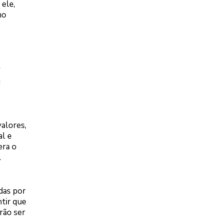
 ele,
mo
r
a
valores,
al e
era o
.
das por
ntir que
rão ser