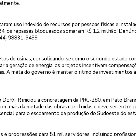
ialmente.
caram uso indevido de recursos por pessoas físicas e instala
024, os repasses bloqueados somaram R$ 1,2 milhão. Denúnc
(44) 98831-9499.
jetos de usinas, consolidando-se como o segundo estado co
iar a geração de energia, os projetos incentivam compensaç
ais. A meta do governo é manter o ritmo de investimentos 
o DER/PR iniciou a concretagem da PRC-280, em Pato Bran
 com mais da metade das obras concluídas e deve ser entreg
ssencial para o escoamento da produção do Sudoeste do est
e progressões para 51 mil servidores, incluindo profission