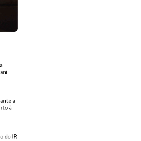
a
ani
rante a
nto à
o do IR