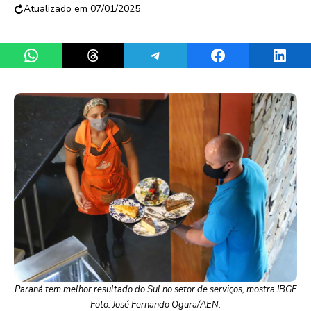
07/01/2025
Share on WhatsApp
Share on Threads
Share on Telegram
Share on Facebook
Share 
Paraná tem melhor resultado do Sul no setor de serviços, mostra IBGE
Foto: José Fernando Ogura/AEN.