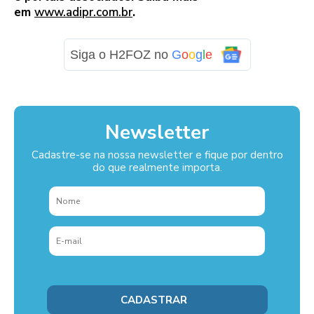
em
www.adipr.com.br
.
Siga o H2FOZ no
G
o
o
g
l
e
Newsletter
Cadastre-se na nossa newsletter e fique por dentro
do que realmente importa.